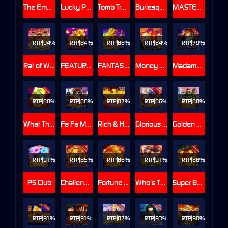
The Empire
Lucky Poker 2
Tomb Treasure
Burlesque 2
MASTER HAHA
RTP
94%
RTP
84%
RTP
88%
RTP
84%
RTP
79%
Rat of Wealth
FEATURE BUY - Golden Pig
FANTASY - SOUTHEAST ASIA
Money Meow
Madame Caroline
RTP
88%
RTP
88%
RTP
87%
RTP
86%
RTP
88%
What The FA
Fa Fa Monkey
Rich & Happy
Glorious Kingdom
Golden Week
RTP
91%
RTP
85%
RTP
86%
RTP
91%
RTP
88%
PS Club
Challenge・Golden Pig
Fortune Teller
Who's The Boss
Super Boom
RTP
91%
RTP
91%
RTP
87%
RTP
93%
RTP
90%