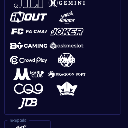
E-Sports