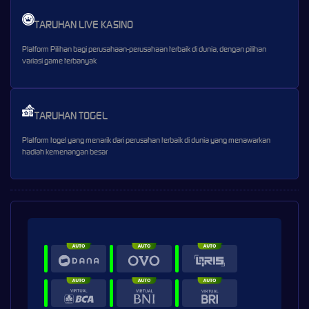
TARUHAN LIVE KASINO
Platform Pilihan bagi perusahaan-perusahaan terbaik di dunia, dengan pilihan
variasi game terbanyak
TARUHAN TOGEL
Platform togel yang menarik dari perusahan terbaik di dunia yang menawarkan
hadiah kemenangan besar