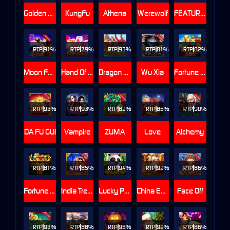
Golden Zongzi
KungFu
Athena
Werewolf
FEATURE BUY・SUPER POWERFUL
RTP
91%
RTP
79%
RTP
93%
RTP
81%
RTP
82%
Moon Festival
Hand Of God
Dragon Boat Festival
Wu Xia
Fortune God
RTP
93%
RTP
93%
RTP
82%
RTP
85%
RTP
90%
DA FU GUI
Vampire
ZUMA
Love
Alchemy
RTP
81%
RTP
85%
RTP
94%
RTP
92%
RTP
86%
Fortune Bull
India Treasure
Lucky Panda
China Empress
Face Off
RTP
93%
RTP
88%
RTP
95%
RTP
92%
RTP
86%