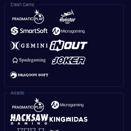
Crash Game
Arcade