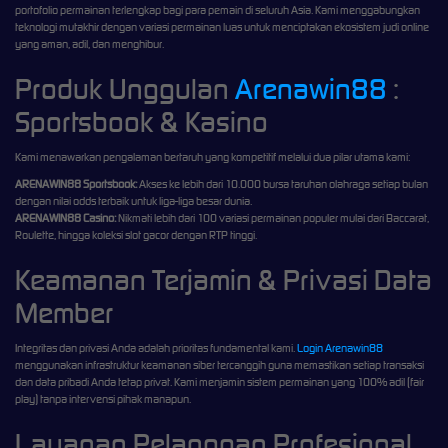
portofolio permainan terlengkap bagi para pemain di seluruh Asia. Kami menggabungkan
teknologi mutakhir dengan variasi permainan luas untuk menciptakan ekosistem judi online
yang aman, adil, dan menghibur.
Produk Unggulan
Arenawin88
:
Sportsbook & Kasino
Kami menawarkan pengalaman bertaruh yang kompetitif melalui dua pilar utama kami:
ARENAWIN88 Sportsbook:
Akses ke lebih dari 10.000 bursa taruhan olahraga setiap bulan
dengan nilai odds terbaik untuk liga-liga besar dunia.
ARENAWIN88 Casino:
Nikmati lebih dari 100 variasi permainan populer mulai dari Baccarat,
Roulette, hingga koleksi slot gacor dengan RTP tinggi.
Keamanan Terjamin & Privasi Data
Member
Integritas dan privasi Anda adalah prioritas fundamental kami.
Login Arenawin88
menggunakan infrastruktur keamanan siber tercanggih guna memastikan setiap transaksi
dan data pribadi Anda tetap privat. Kami menjamin sistem permainan yang 100% adil (fair
play) tanpa intervensi pihak manapun.
Layanan Pelanggan Profesional