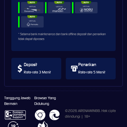
* Selama bank maintenance dan bank offline deposit dan penarikan
tidak dapat diproses
Deposit
Penarikan
Rata-rata 3 Menit
Rata-rata 5 Menit
Tanggung Jawab
Browser Yang
Bermain
Didukung
©2026 ARENAWIN88. Hak cipta
dilindungi | 18+