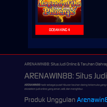
OCEAN KING 4
ARENAWIN88: Situs Judi Online & Taruhan Olahrag
ARENAWIN88: Situs Judi
ARENAWIN88
hadir sebagai pusat hiburan taruhan daring terkemuka yang
ekosistem judi online yang aman, adil, dan menghibur.
Produk Unggulan
Arenawin