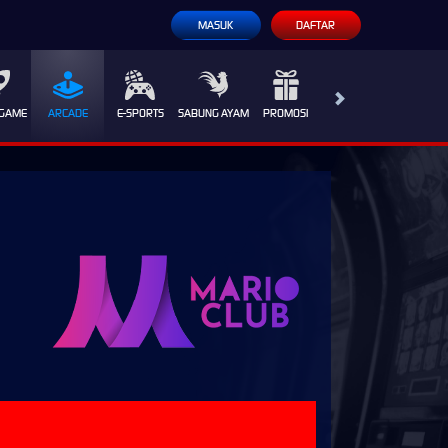
MASUK
DAFTAR
 GAME
ARCADE
E-SPORTS
SABUNG AYAM
PROMOSI