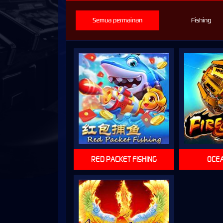
Semua permainan
Fishing
RED PACKET FISHING
OCEA